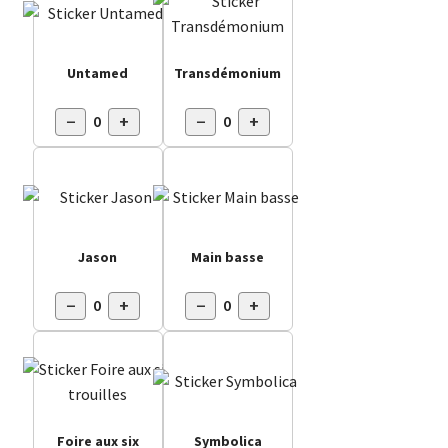
Untamed
Transdémonium
−
+
−
+
0
0
Jason
Main basse
−
+
−
+
0
0
Foire aux six
Symbolica