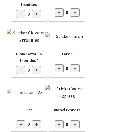
trouilles
−
+
0
−
+
0
Clownette "6
Taron
trouilles"
−
+
0
−
+
0
T2Z
Wood Express
−
+
−
+
0
0